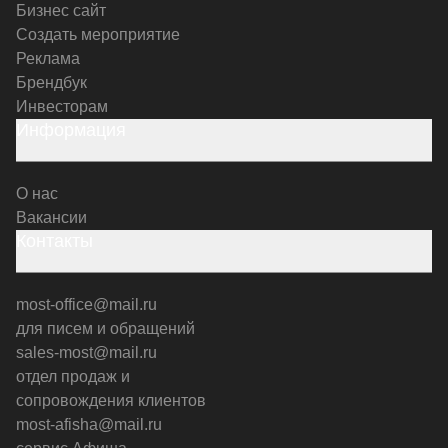
Бизнес сайт
Создать мероприятие
Реклама
Брендбук
Инвесторам
Информация
О нас
Вакансии
Контакты
most-office@mail.ru
для писем и обращений
sales-most@mail.ru
отдел продаж и
сопровождения клиентов
most-afisha@mail.ru