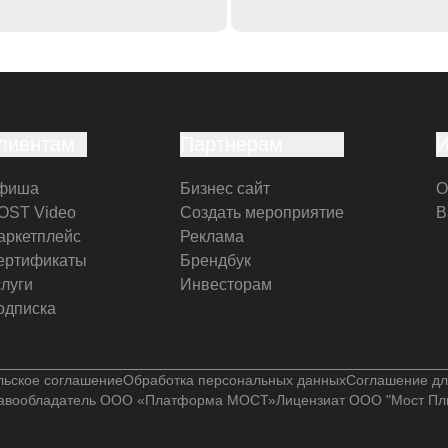
лиентам
Партнерам
фиша
Бизнес сайт
О
OST Video
Создать мероприятие
В
аркетплейс
Реклама
ертификаты
Брендбук
слуги
Инвесторам
одписка
льское соглашение
Обработка персональных данных
Соглашение дл
авообладатель ООО «Платформа МОСТ»
Лицензиат ООО "Мост Пл