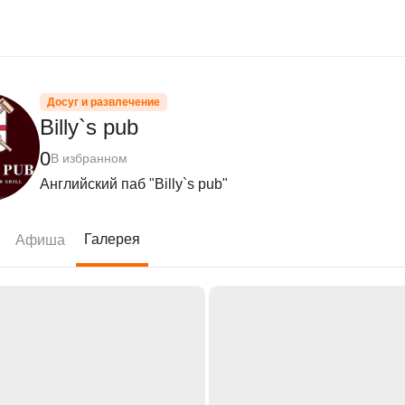
Досуг и развлечение
Billy`s pub
0
В избранном
Английский паб "Billy`s pub"
Галерея
Афиша