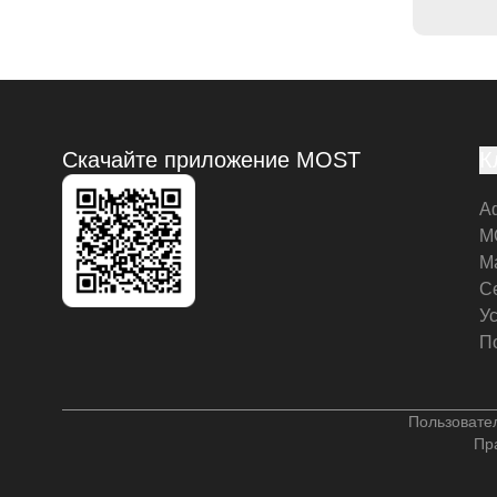
Скачайте приложение MOST
К
А
M
М
С
У
П
Пользовате
Пр