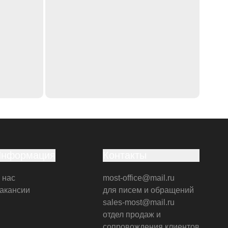
Информация
Контакты
 нас
most-office@mail.ru
акансии
для писем и обращений
sales-most@mail.ru
отдел продаж и
сопровождения клиентов