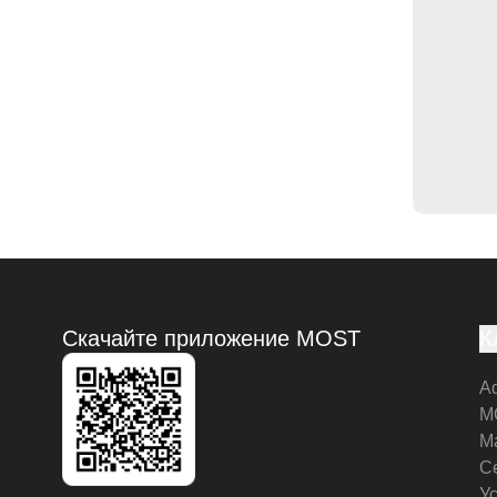
Скачайте приложение MOST
К
А
M
М
С
У