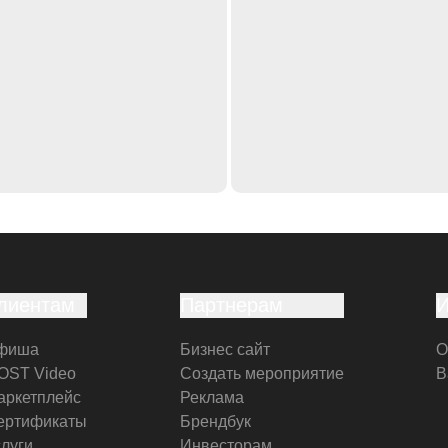
лиентам
Партнерам
фиша
Бизнес сайт
О
OST Video
Создать мероприятие
В
аркетплейс
Реклама
ертификаты
Брендбук
слуги
Инвесторам