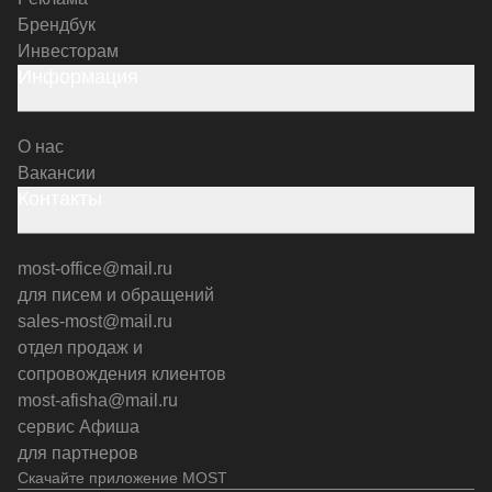
Брендбук
Инвесторам
Информация
О нас
Вакансии
Контакты
most-office@mail.ru
для писем и обращений
sales-most@mail.ru
отдел продаж и
сопровождения клиентов
most-afisha@mail.ru
сервис Афиша
для партнеров
Скачайте приложение MOST