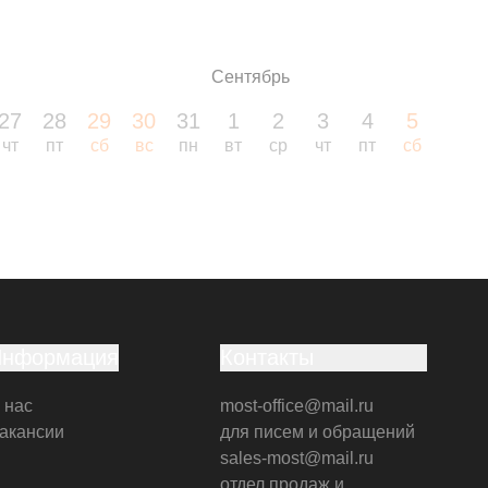
Сентябрь
27
28
29
30
31
1
2
3
4
5
6
чт
пт
сб
вс
пн
вт
ср
чт
пт
сб
вс
Информация
Контакты
 нас
most-office@mail.ru
акансии
для писем и обращений
sales-most@mail.ru
отдел продаж и