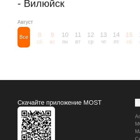
- Вилюйск
Август
8
9
10
11
12
13
14
15
Все
сб
вс
пн
вт
ср
чт
пт
сб
Скачайте приложение MOST
К
А
M
М
С