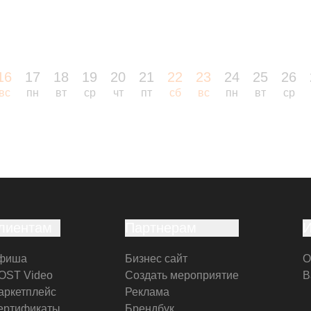
16
17
18
19
20
21
22
23
24
25
26
вс
пн
вт
ср
чт
пт
сб
вс
пн
вт
ср
лиентам
Партнерам
фиша
Бизнес сайт
О
OST Video
Создать мероприятие
В
аркетплейс
Реклама
ертификаты
Брендбук