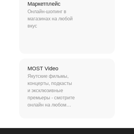
Маркетплейс
Онлайн-шопинг в
магазинах на любой
вкус
MOST Video
Якутские фильмы,
концерты, подкасты
и эксклюзивные
премьеры - смотрите
онлайн на любом
устройстве