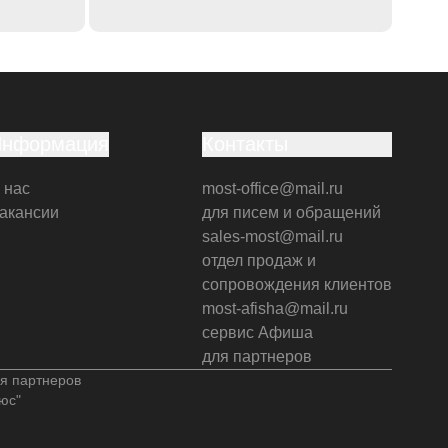
Информация
Контакты
 нас
most-office@mail.ru
акансии
для писем и обращений
sales-most@mail.ru
отдел продаж и
сопровождения клиентов
most-afisha@mail.ru
сервис Афиша
для партнеров
я партнеров
юс"