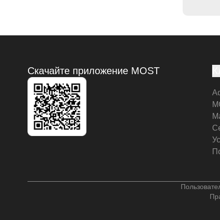
Скачайте приложение MOST
К
А
M
М
С
У
П
Пользовате
Пр