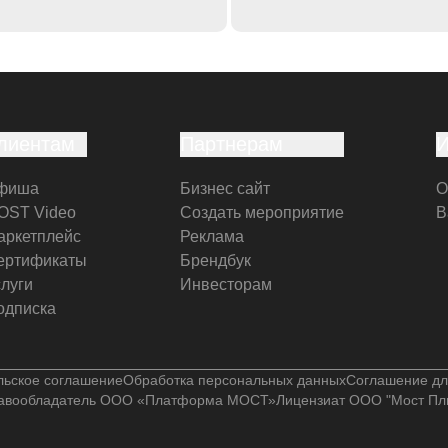
лиентам
Партнерам
фиша
Бизнес сайт
О
OST Video
Создать мероприятие
В
аркетплейс
Реклама
ертификаты
Брендбук
слуги
Инвесторам
одписка
льское соглашение
Обработка персональных данных
Соглашение дл
авообладатель ООО «Платформа МОСТ»
Лицензиат ООО "Мост Пл