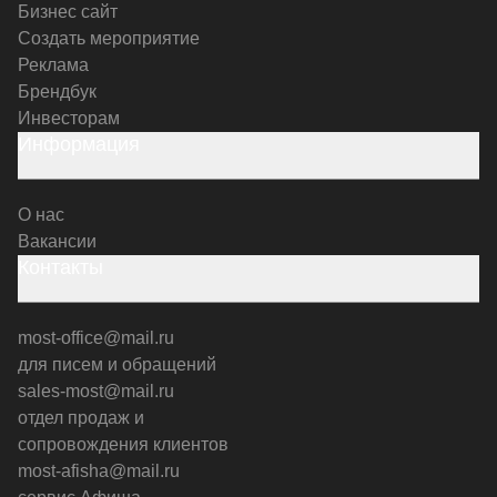
Бизнес сайт
Создать мероприятие
Реклама
Брендбук
Инвесторам
Информация
О нас
Вакансии
Контакты
most-office@mail.ru
для писем и обращений
sales-most@mail.ru
отдел продаж и
сопровождения клиентов
most-afisha@mail.ru