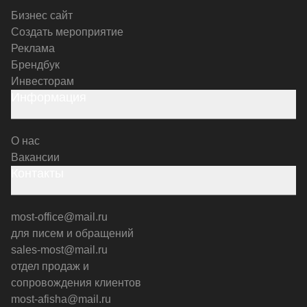
Бизнес сайт
Создать мероприятие
Реклама
Брендбук
Инвесторам
Информация
О нас
Вакансии
Контакты
most-office@mail.ru
для писем и обращений
sales-most@mail.ru
отдел продаж и
сопровождения клиентов
most-afisha@mail.ru