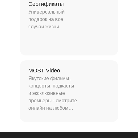
Сертификаты
Универсальный
подарок на все
случаи жизни
MOST Video
Якутские фильмы,
концерты, подкасты
и эксклюзивные
премьеры - смотрите
онлайн на любом
устройстве