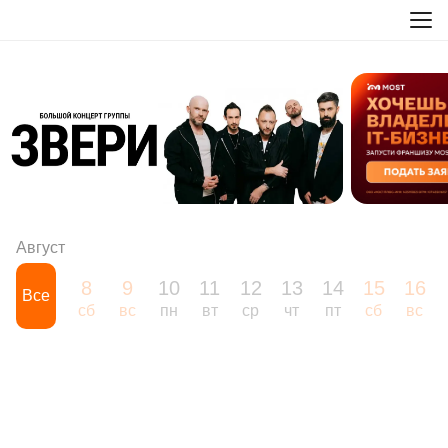
Август
8
9
10
11
12
13
14
15
16
Все
сб
вс
пн
вт
ср
чт
пт
сб
вс