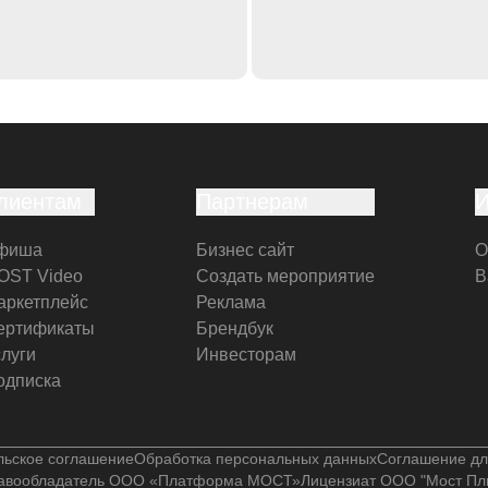
лиентам
Партнерам
фиша
Бизнес сайт
О
OST Video
Создать мероприятие
В
аркетплейс
Реклама
ертификаты
Брендбук
слуги
Инвесторам
одписка
льское соглашение
Обработка персональных данных
Соглашение дл
авообладатель ООО «Платформа МОСТ»
Лицензиат ООО "Мост Пл