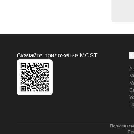
Скачайте приложение MOST
К
А
M
М
С
У
П
Пользовате
Пр