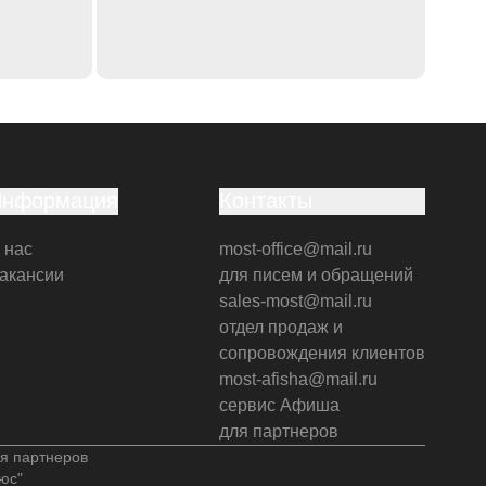
Информация
Контакты
 нас
most-office@mail.ru
акансии
для писем и обращений
sales-most@mail.ru
отдел продаж и
сопровождения клиентов
most-afisha@mail.ru
сервис Афиша
для партнеров
я партнеров
юс"