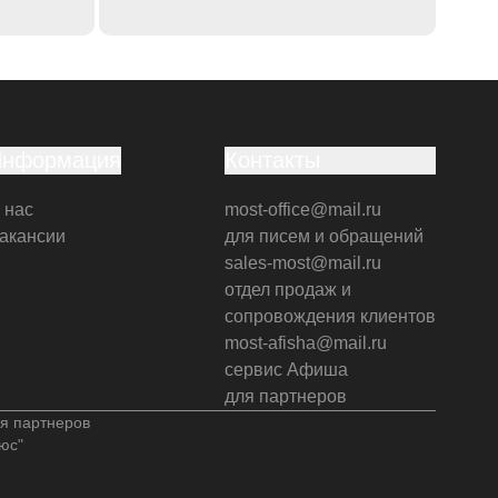
Информация
Контакты
 нас
most-office@mail.ru
акансии
для писем и обращений
sales-most@mail.ru
отдел продаж и
сопровождения клиентов
most-afisha@mail.ru
сервис Афиша
для партнеров
я партнеров
юс"