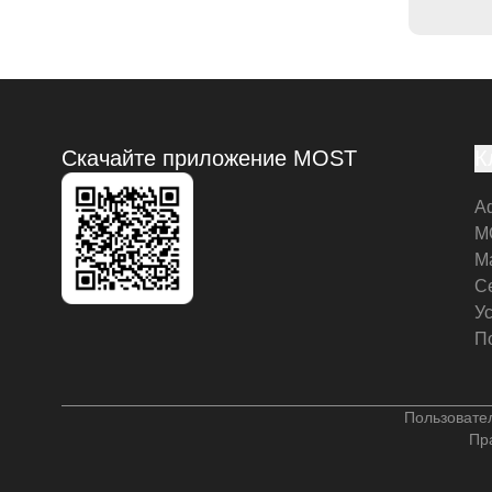
Скачайте приложение MOST
К
А
M
М
С
У
П
Пользовате
Пр