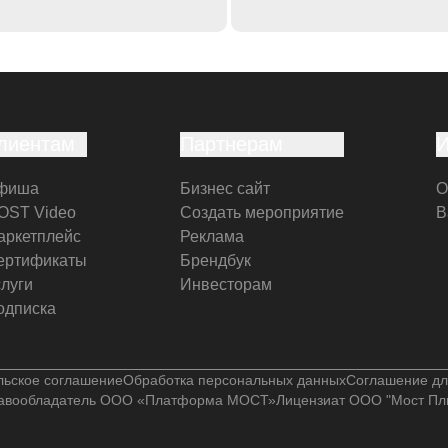
лиентам
Партнерам
фиша
Бизнес сайт
О
OST Video
Создать мероприятие
В
аркетплейс
Реклама
ертификаты
Брендбук
слуги
Инвесторам
одписка
льское соглашение
Обработка персональных данных
Соглашение дл
авообладатель ООО «Платформа МОСТ»
Лицензиат ООО "Мост Пл