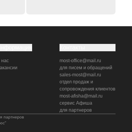
Информация
Контакты
 нас
most-office@mail.ru
акансии
для писем и обращений
sales-most@mail.ru
отдел продаж и
сопровождения клиентов
most-afisha@mail.ru
сервис Афиша
для партнеров
я партнеров
юс"