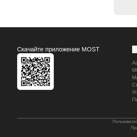
Скачайте приложение MOST
К
А
M
М
С
У
П
Пользовате
Пр