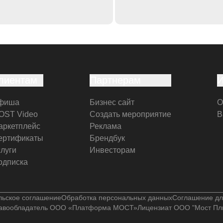
лиентам
Партнерам
фиша
Бизнес сайт
О
OST Video
Создать мероприятие
В
аркетплейс
Реклама
ертификаты
Брендбук
слуги
Инвесторам
одписка
льское соглашение
Обработка персональных данных
Соглашение дл
авообладатель ООО «Платформа МОСТ»
Лицензиат ООО "Мост Пл