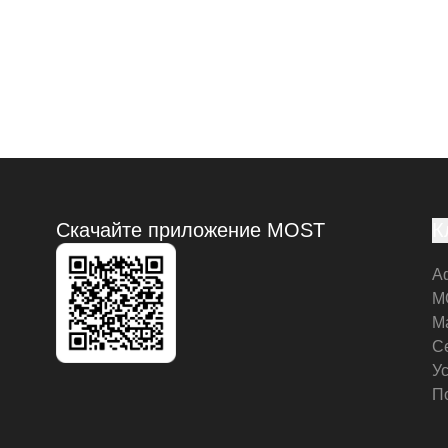
Скачайте приложение MOST
К
А
M
М
С
У
П