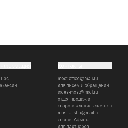
г
Информация
Контакты
 нас
most-office@mail.ru
акансии
для писем и обращений
sales-most@mail.ru
отдел продаж и
сопровождения клиентов
most-afisha@mail.ru
сервис Афиша
для партнеров