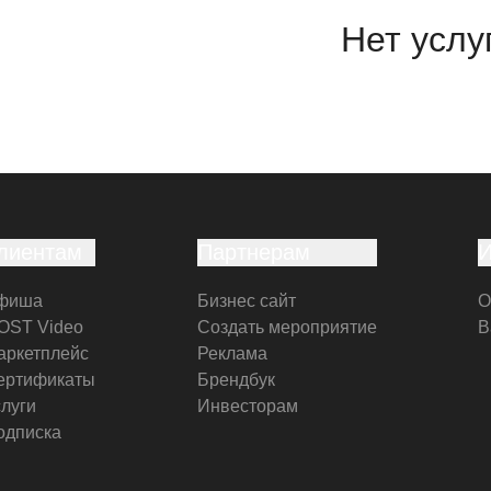
Нет услу
лиентам
Партнерам
фиша
Бизнес сайт
О
OST Video
Создать мероприятие
В
аркетплейс
Реклама
ертификаты
Брендбук
слуги
Инвесторам
одписка