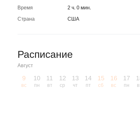
Время
2 ч. 0 мин.
Страна
США
Расписание
Август
9
10
11
12
13
14
15
16
17
1
вс
пн
вт
ср
чт
пт
сб
вс
пн
в