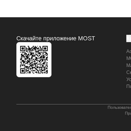
Скачайте приложение MOST
К
А
M
М
С
У
П
Пользовате
Пр