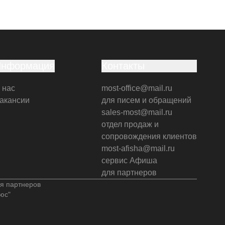
Информация
Контакты
 нас
most-office@mail.ru
акансии
для писем и обращений
sales-most@mail.ru
отдел продаж и
сопровождения клиентов
most-afisha@mail.ru
сервис Афиша
для партнеров
я партнеров
юс"