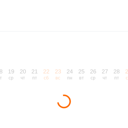
8
19
20
21
22
23
24
25
26
27
28
т
ср
чт
пт
сб
вс
пн
вт
ср
чт
пт