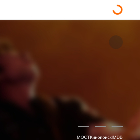
—
—
—
МОСТ
Кинопоиск
IMDB