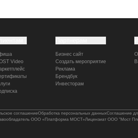
лиентам
Партнерам
фиша
Бизнес сайт
О
OST Video
Создать мероприятие
В
аркетплейс
Реклама
ертификаты
Брендбук
слуги
Инвесторам
одписка
льское соглашение
Обработка персональных данных
Соглашение дл
авообладатель ООО «Платформа МОСТ»
Лицензиат ООО "Мост Пл