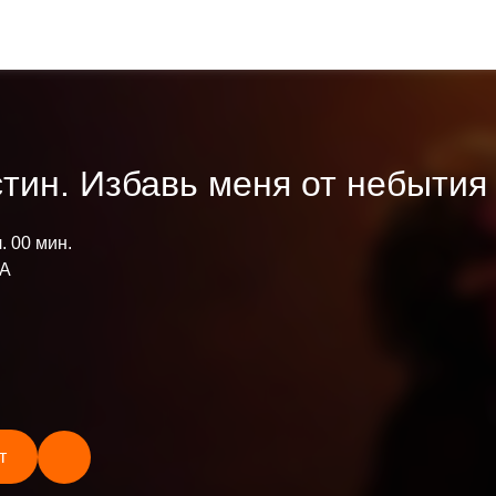
тин. Избавь меня от небытия
ч. 00 мин.
А
т