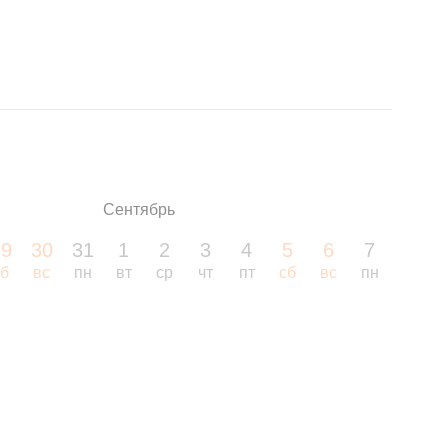
Сентябрь
29
30
31
1
2
3
4
5
6
7
8
сб
вс
пн
вт
ср
чт
пт
сб
вс
пн
вт