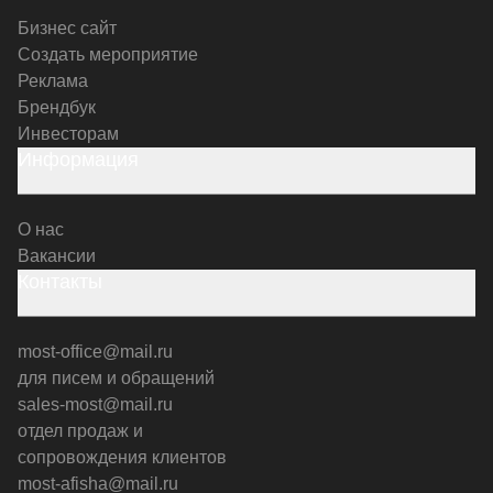
Бизнес сайт
Создать мероприятие
Реклама
Брендбук
Инвесторам
Информация
О нас
Вакансии
Контакты
most-office@mail.ru
для писем и обращений
sales-most@mail.ru
отдел продаж и
сопровождения клиентов
most-afisha@mail.ru