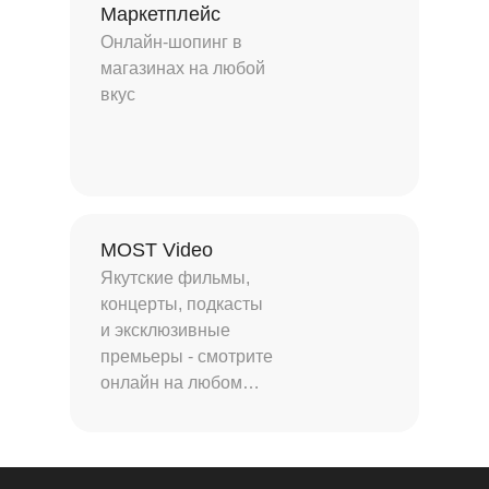
Маркетплейс
Онлайн-шопинг в
магазинах на любой
вкус
MOST Video
Якутские фильмы,
концерты, подкасты
и эксклюзивные
премьеры - смотрите
онлайн на любом
устройстве