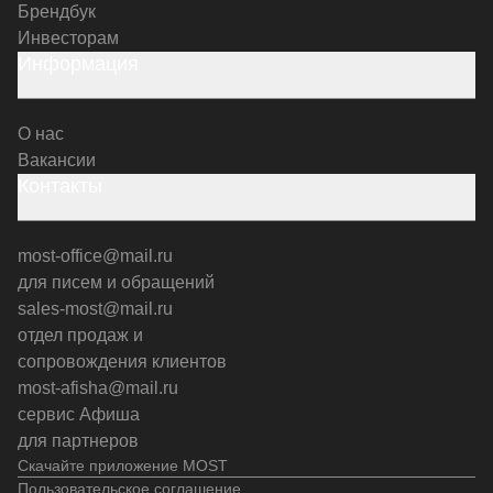
Брендбук
Инвесторам
Информация
О нас
Вакансии
Контакты
most-office@mail.ru
для писем и обращений
sales-most@mail.ru
отдел продаж и
сопровождения клиентов
most-afisha@mail.ru
сервис Афиша
для партнеров
Скачайте приложение MOST
Пользовательское соглашение