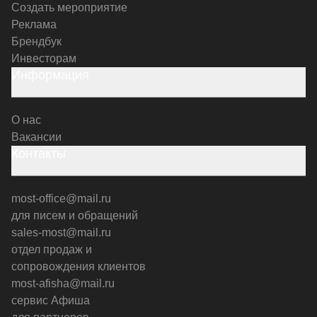
Создать мероприятие
Реклама
Брендбук
Инвесторам
Информация
О нас
Вакансии
Контакты
most-office@mail.ru
для писем и обращений
sales-most@mail.ru
отдел продаж и
сопровождения клиентов
most-afisha@mail.ru
сервис Афиша