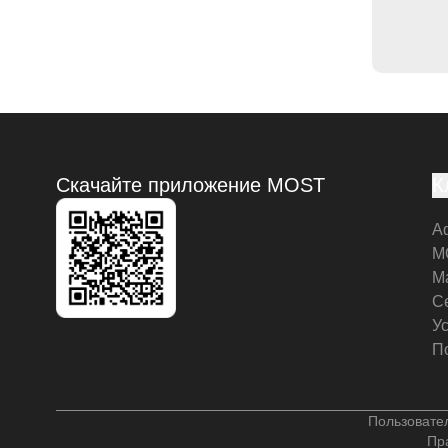
Скачайте приложение MOST
К
А
M
М
С
У
П
Пользовате
Пр