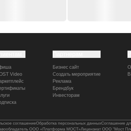
лиентам
Партнерам
фиша
Бизнес сайт
О
OST Video
Создать мероприятие
В
аркетплейс
Реклама
ертификаты
Брендбук
слуги
Инвесторам
одписка
льское соглашение
Обработка персональных данных
Соглашение дл
авообладатель ООО «Платформа МОСТ»
Лицензиат ООО "Мост Пл