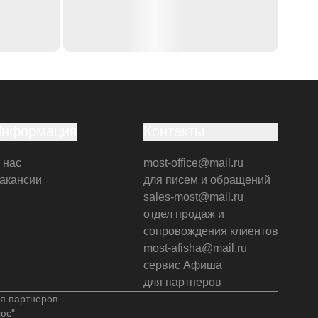
Информация
Контакты
 нас
most-office@mail.ru
акансии
для писем и обращений
sales-most@mail.ru
отдел продаж и
сопровождения клиентов
most-afisha@mail.ru
сервис Афиша
для партнеров
я партнеров
юс"