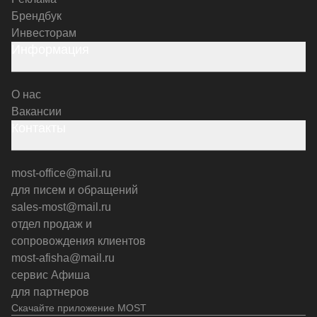
Брендбук
Инвесторам
Информация
О нас
Вакансии
Контакты
most-office@mail.ru
для писем и обращений
sales-most@mail.ru
отдел продаж и
сопровождения клиентов
most-afisha@mail.ru
сервис Афиша
для партнеров
Скачайте приложение MOST