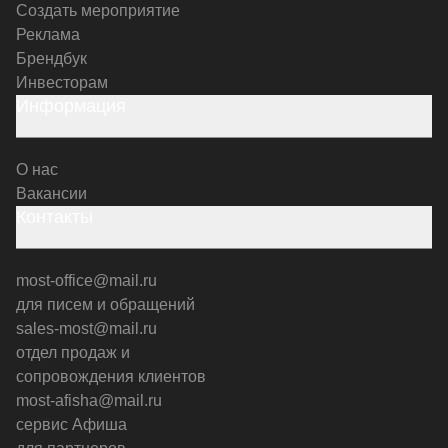
Создать мероприятие
Реклама
Брендбук
Инвесторам
Информация
О нас
Вакансии
Контакты
most-office@mail.ru
для писем и обращений
sales-most@mail.ru
отдел продаж и
сопровождения клиентов
most-afisha@mail.ru
сервис Афиша