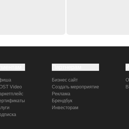
лиентам
Партнерам
фиша
Бизнес сайт
О
OST Video
Создать мероприятие
В
аркетплейс
Реклама
ертификаты
Брендбук
слуги
Инвесторам
одписка