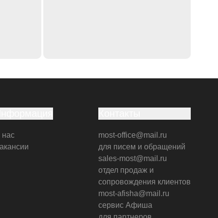
Информация
Контакты
 нас
most-office@mail.ru
акансии
для писем и обращений
sales-most@mail.ru
отдел продаж и
сопровождения клиентов
most-afisha@mail.ru
сервис Афиша
для партнеров