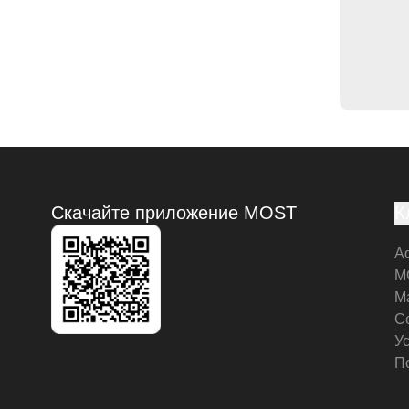
Скачайте приложение MOST
К
А
M
М
С
У
П