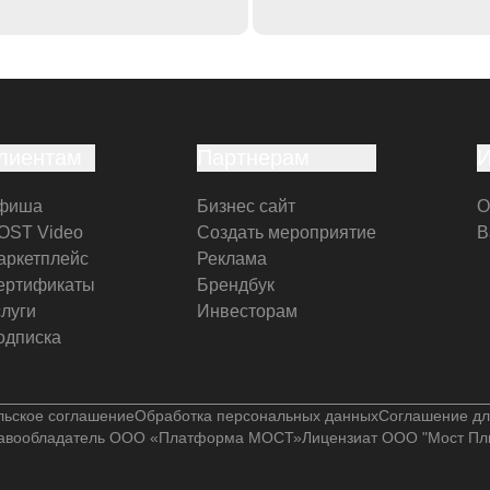
лиентам
Партнерам
фиша
Бизнес сайт
О
OST Video
Создать мероприятие
В
аркетплейс
Реклама
ертификаты
Брендбук
слуги
Инвесторам
одписка
льское соглашение
Обработка персональных данных
Соглашение дл
авообладатель ООО «Платформа МОСТ»
Лицензиат ООО "Мост Пл