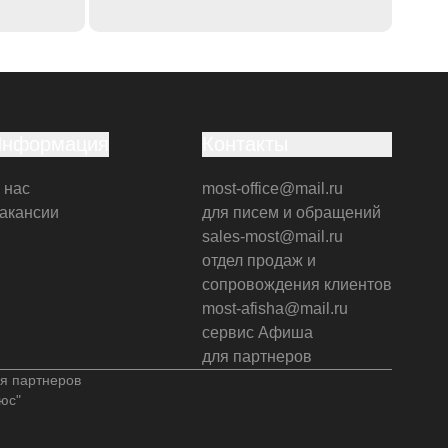
Информация
Контакты
 нас
most-office@mail.ru
акансии
для писем и обращений
sales-most@mail.ru
отдел продаж и
сопровождения клиентов
most-afisha@mail.ru
сервис Афиша
для партнеров
я партнеров
юс"