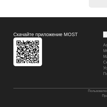
Скачайте приложение MOST
К
А
M
М
С
У
П
Пользовате
Пр