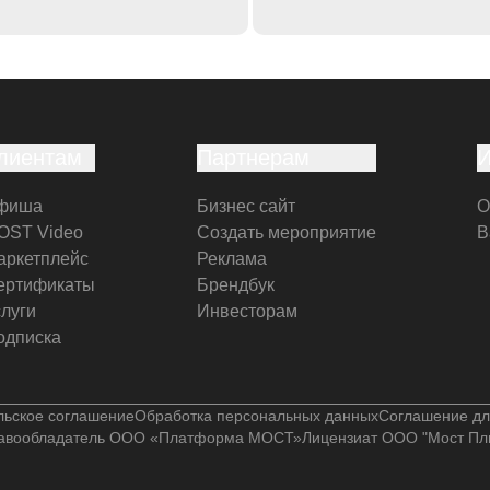
лиентам
Партнерам
фиша
Бизнес сайт
О
OST Video
Создать мероприятие
В
аркетплейс
Реклама
ертификаты
Брендбук
слуги
Инвесторам
одписка
льское соглашение
Обработка персональных данных
Соглашение дл
авообладатель ООО «Платформа МОСТ»
Лицензиат ООО "Мост Пл