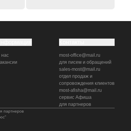
Информация
Контакты
 нас
most-office@mail.ru
акансии
для писем и обращений
sales-most@mail.ru
отдел продаж и
сопровождения клиентов
most-afisha@mail.ru
сервис Афиша
для партнеров
я партнеров
юс"