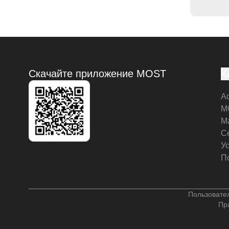
Скачайте приложение MOST
К
А
M
М
С
У
П
Пользовате
Пр