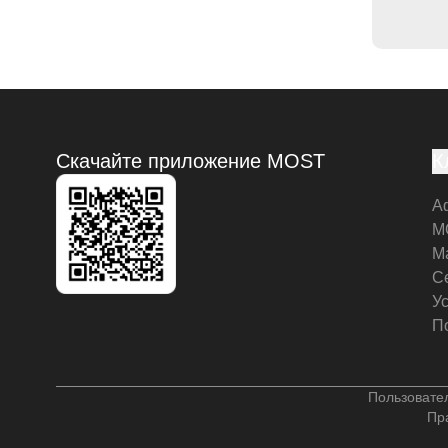
Скачайте приложение MOST
К
А
M
М
С
У
П
Пользовате
Пр