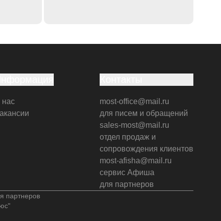
Информация
Контакты
 нас
most-office@mail.ru
акансии
для писем и обращений
sales-most@mail.ru
отдел продаж и
сопровождения клиентов
most-afisha@mail.ru
сервис Афиша
для партнеров
я партнеров
юс"