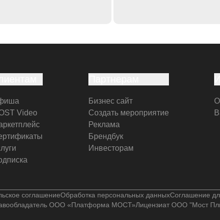
лиентам
Партнерам
фиша
Бизнес сайт
О
OST Video
Создать мероприятие
В
аркетплейс
Реклама
ертификаты
Брендбук
слуги
Инвесторам
одписка
льское соглашение
Обработка персональных данных
Соглашение дл
авообладатель ООО «Платформа МОСТ»
Лицензиат ООО "Мост Пл