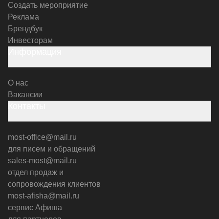
Создать мероприятие
Реклама
Брендбук
Инвесторам
Информация
О нас
Вакансии
Контакты
most-office@mail.ru
для писем и обращений
sales-most@mail.ru
отдел продаж и
сопровождения клиентов
most-afisha@mail.ru
сервис Афиша