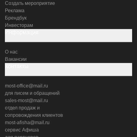
Создать мероприятие
Реклама
Брендбук
Инвесторам
Информация
О нас
Вакансии
Контакты
most-office@mail.ru
для писем и обращений
sales-most@mail.ru
отдел продаж и
сопровождения клиентов
most-afisha@mail.ru
сервис Афиша