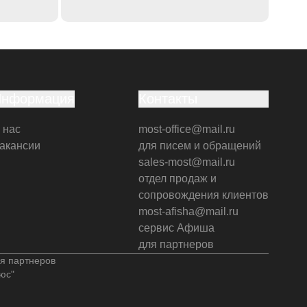
Информация
Контакты
 нас
most-office@mail.ru
акансии
для писем и обращений
sales-most@mail.ru
отдел продаж и
сопровождения клиентов
most-afisha@mail.ru
сервис Афиша
для партнеров
я партнеров
юс"