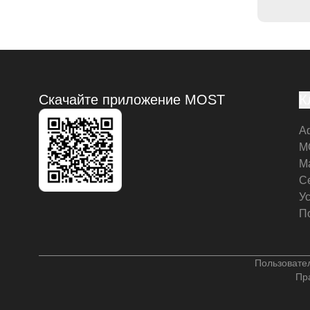
Скачайте приложение MOST
К
А
M
М
С
У
П
Пользовате
Пр