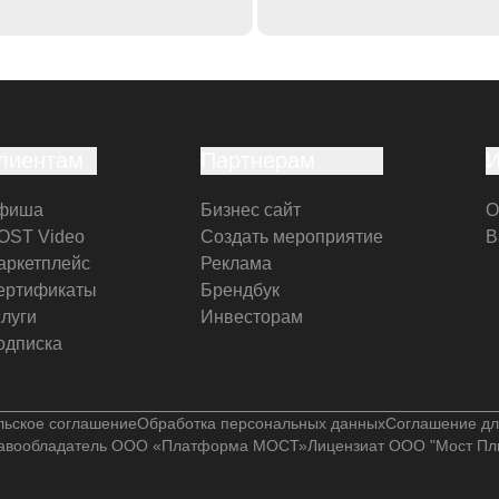
лиентам
Партнерам
фиша
Бизнес сайт
О
OST Video
Создать мероприятие
В
аркетплейс
Реклама
ертификаты
Брендбук
слуги
Инвесторам
одписка
льское соглашение
Обработка персональных данных
Соглашение дл
авообладатель ООО «Платформа МОСТ»
Лицензиат ООО "Мост Пл