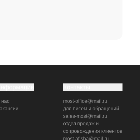
Информация
Контакты
 нас
most-office@mail.ru
акансии
для писем и обращений
sales-most@mail.ru
отдел продаж и
сопровождения клиентов
most-afisha@mail.ru