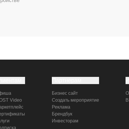
тройстве
лиентам
Партнерам
фиша
Бизнес сайт
О
OST Video
Создать мероприятие
В
аркетплейс
Реклама
ертификаты
Брендбук
слуги
Инвесторам
одписка