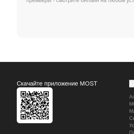
премьеры - смотрите онлайн на любом ус
Скачайте приложение MOST
К
А
M
М
С
У
П