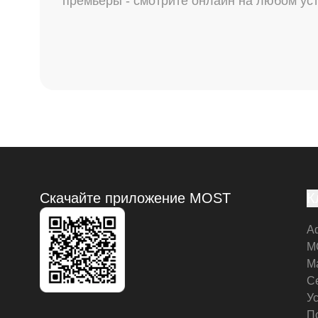
премьеры - смотрите онлайн на любом ус
Скачайте приложение MOST
К
А
M
М
С
У
П