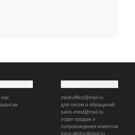
Информация
Контакты
 нас
most-office@mail.ru
акансии
для писем и обращений
sales-most@mail.ru
отдел продаж и
сопровождения клиентов
most-afisha@mail.ru