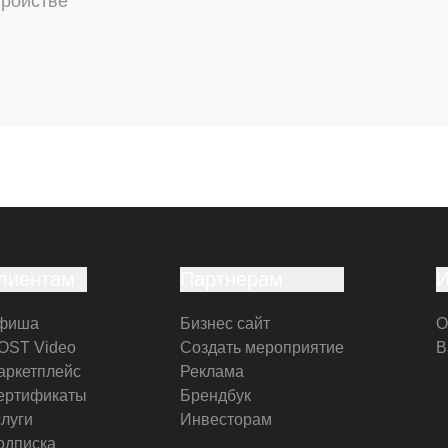
тройстве
лиентам
Партнерам
фиша
Бизнес сайт
О
OST Video
Создать мероприятие
В
аркетплейс
Реклама
ертификаты
Брендбук
слуги
Инвесторам
одписка