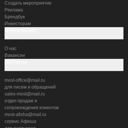
Создать мероприятие
Реклама
Брендбук
Инвесторам
Информация
О нас
Вакансии
Контакты
most-office@mail.ru
для писем и обращений
sales-most@mail.ru
отдел продаж и
сопровождения клиентов
most-afisha@mail.ru
сервис Афиша