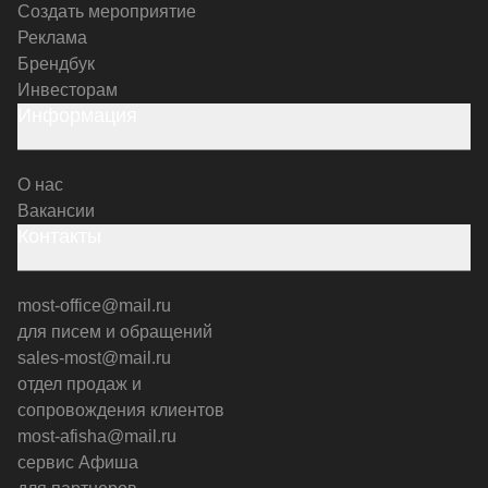
Создать мероприятие
Реклама
Брендбук
Инвесторам
Информация
О нас
Вакансии
Контакты
most-office@mail.ru
для писем и обращений
sales-most@mail.ru
отдел продаж и
сопровождения клиентов
most-afisha@mail.ru
сервис Афиша