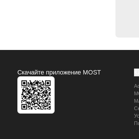
Скачайте приложение MOST
К
А
M
М
С
У
П