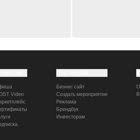
лиентам
Партнерам
фиша
Бизнес сайт
О
OST Video
Создать мероприятие
В
аркетплейс
Реклама
ертификаты
Брендбук
слуги
Инвесторам
одписка