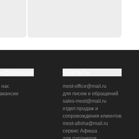
Информация
Контакты
 нас
most-office@mail.ru
акансии
для писем и обращений
sales-most@mail.ru
отдел продаж и
сопровождения клиентов
most-afisha@mail.ru
сервис Афиша
для партнеров