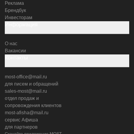
Реклама
Брендбук
Инвесторам
Информация
О нас
Вакансии
Контакты
most-office@mail.ru
для писем и обращений
sales-most@mail.ru
отдел продаж и
сопровождения клиентов
most-afisha@mail.ru
сервис Афиша
для партнеров
Скачайте приложение MOST