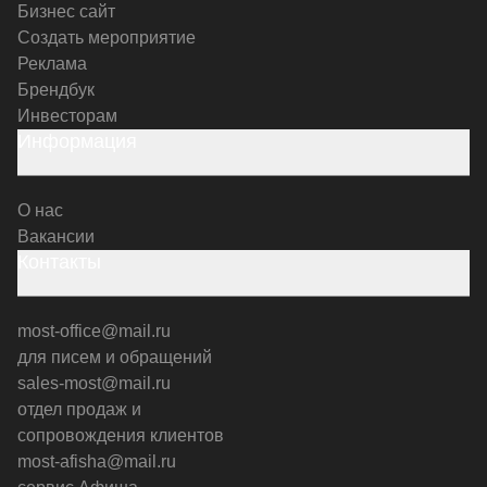
Бизнес сайт
Создать мероприятие
Реклама
Брендбук
Инвесторам
Информация
О нас
Вакансии
Контакты
most-office@mail.ru
для писем и обращений
sales-most@mail.ru
отдел продаж и
сопровождения клиентов
most-afisha@mail.ru