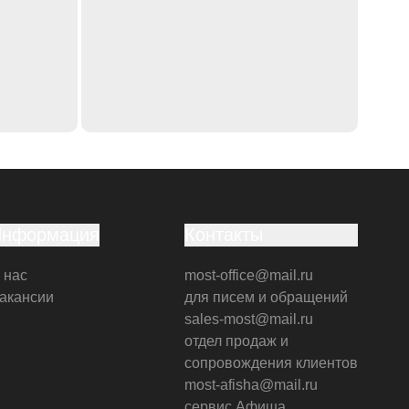
Информация
Контакты
 нас
most-office@mail.ru
акансии
для писем и обращений
sales-most@mail.ru
отдел продаж и
сопровождения клиентов
most-afisha@mail.ru
сервис Афиша