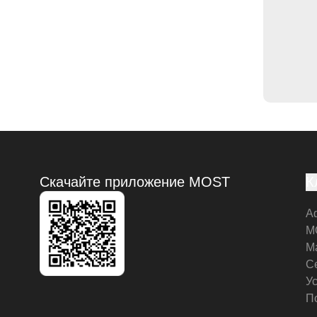
Скачайте приложение MOST
К
А
M
М
С
У
П