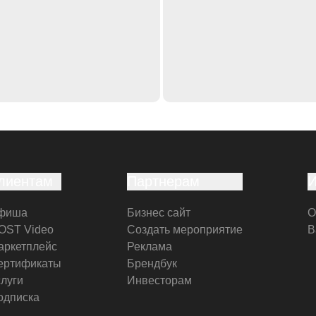
лиентам
Партнерам
фиша
Бизнес сайт
О
OST Video
Создать мероприятие
В
аркетплейс
Реклама
ертификаты
Брендбук
слуги
Инвесторам
одписка