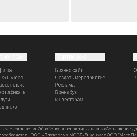
лиентам
Партнерам
фиша
Бизнес сайт
О
OST Video
Создать мероприятие
В
аркетплейс
Реклама
ертификаты
Брендбук
слуги
Инвесторам
одписка
льское соглашение
Обработка персональных данных
Соглашение дл
авообладатель ООО «Платформа МОСТ»
Лицензиат ООО "Мост Пл