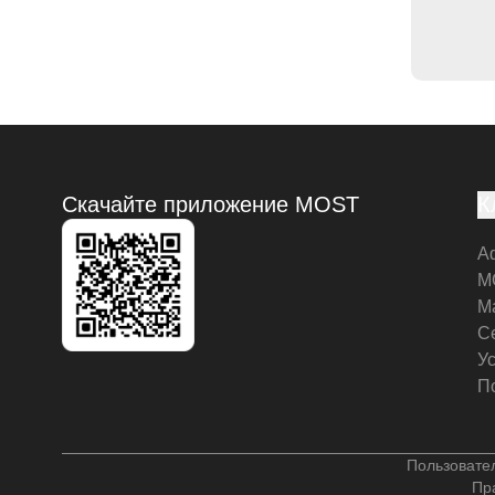
Скачайте приложение MOST
К
А
M
М
С
У
П
Пользовате
Пр