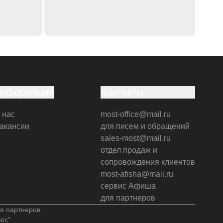
Информация
Контакты
 нас
most-office@mail.ru
акансии
для писем и обращений
sales-most@mail.ru
отдел продаж и
сопровождения клиентов
most-afisha@mail.ru
сервис Афиша
для партнеров
я партнеров
юс"