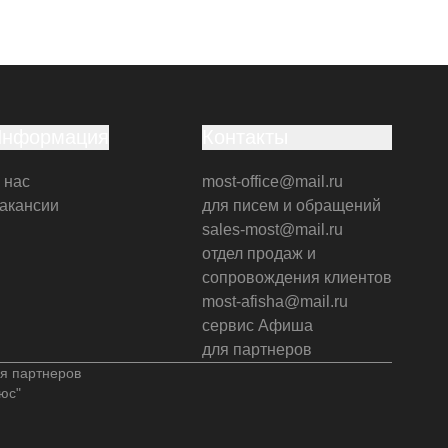
Информация
Контакты
 нас
most-office@mail.ru
акансии
для писем и обращений
sales-most@mail.ru
отдел продаж и
сопровождения клиентов
most-afisha@mail.ru
сервис Афиша
для партнеров
я партнеров
юс"