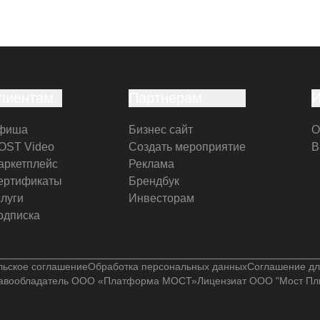
лиентам
Партнерам
фиша
Бизнес сайт
О
OST Video
Создать мероприятие
В
аркетплейс
Реклама
ертификаты
Брендбук
слуги
Инвесторам
одписка
льское соглашение
Обработка персональных данных
Соглашение дл
авообладатель ООО «Платформа МОСТ»
Лицензиат ООО "Мост Пл