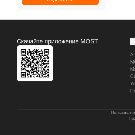
Скачайте приложение MOST
К
А
M
М
С
У
П
Пользовате
Пр