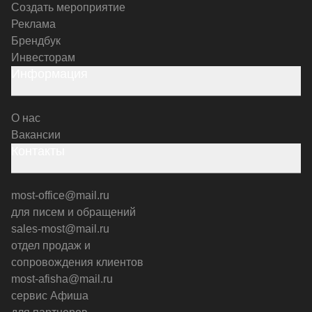
Создать мероприятие
Реклама
Брендбук
Инвесторам
Информация
О нас
Вакансии
Контакты
most-office@mail.ru
для писем и обращений
sales-most@mail.ru
отдел продаж и
сопровождения клиентов
most-afisha@mail.ru
сервис Афиша