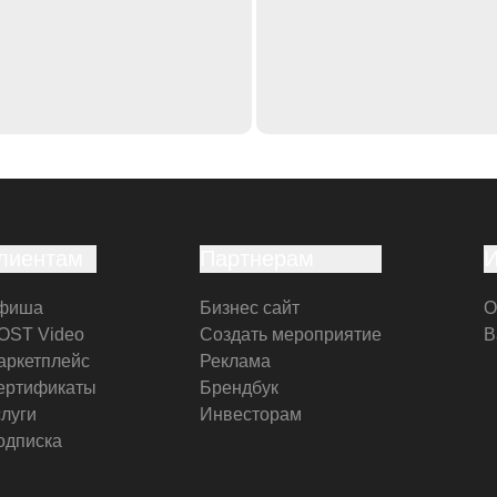
лиентам
Партнерам
фиша
Бизнес сайт
О
OST Video
Создать мероприятие
В
аркетплейс
Реклама
ертификаты
Брендбук
слуги
Инвесторам
одписка