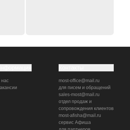
Информация
Контакты
 нас
most-office@mail.ru
акансии
для писем и обращений
sales-most@mail.ru
отдел продаж и
сопровождения клиентов
most-afisha@mail.ru
сервис Афиша
для партнеров