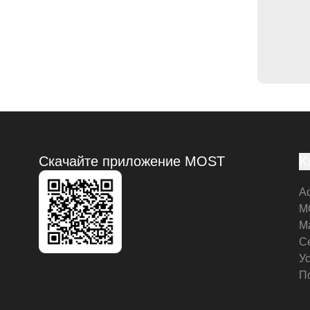
Скачайте приложение MOST
К
А
M
М
С
У
П