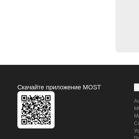
Скачайте приложение MOST
К
А
M
М
С
У
П