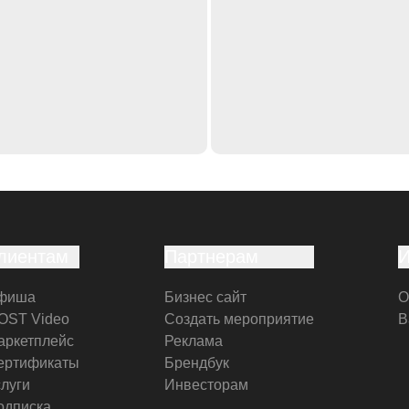
лиентам
Партнерам
фиша
Бизнес сайт
О
OST Video
Создать мероприятие
В
аркетплейс
Реклама
ертификаты
Брендбук
слуги
Инвесторам
одписка