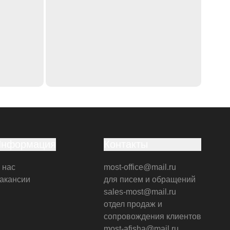
Информация
Контакты
 нас
most-office@mail.ru
акансии
для писем и обращений
sales-most@mail.ru
отдел продаж и
сопровождения клиентов
most-afisha@mail.ru