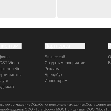
лиентам
Партнерам
фиша
Бизнес сайт
О
OST Video
Создать мероприятие
В
аркетплейс
Реклама
ертификаты
Брендбук
слуги
Инвесторам
одписка
льское соглашение
Обработка персональных данных
Соглашение дл
авообладатель ООО «Платформа МОСТ»
Лицензиат ООО "Мост Пл