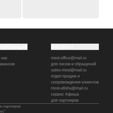
Информация
Контакты
 нас
most-office@mail.ru
акансии
для писем и обращений
sales-most@mail.ru
отдел продаж и
сопровождения клиентов
most-afisha@mail.ru
сервис Афиша
для партнеров
я партнеров
юс"