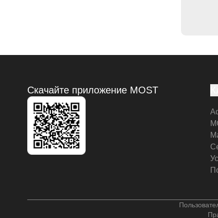
Скачайте приложение MOST
К
А
M
М
С
У
П
Пользовате
Пр