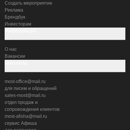
Создать мероприятие
Реклама
Брендбук
Инвесторам
Информация
О нас
Вакансии
Контакты
most-office@mail.ru
для писем и обращений
sales-most@mail.ru
отдел продаж и
сопровождения клиентов
most-afisha@mail.ru
сервис Афиша