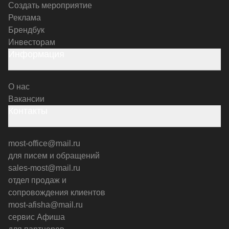
Создать мероприятие
Реклама
Брендбук
Инвесторам
Информация
О нас
Вакансии
Контакты
most-office@mail.ru
для писем и обращений
sales-most@mail.ru
отдел продаж и
сопровождения клиентов
most-afisha@mail.ru
сервис Афиша