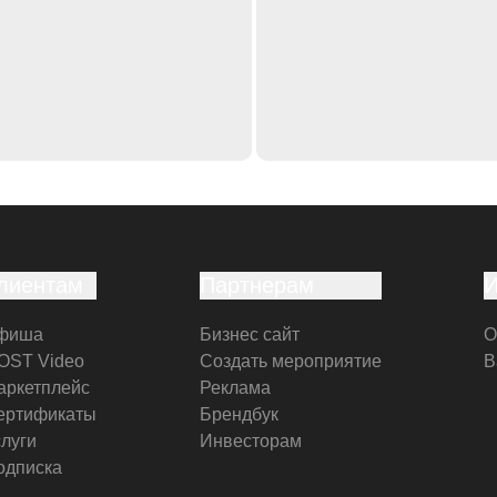
лиентам
Партнерам
фиша
Бизнес сайт
О
OST Video
Создать мероприятие
В
аркетплейс
Реклама
ертификаты
Брендбук
слуги
Инвесторам
одписка