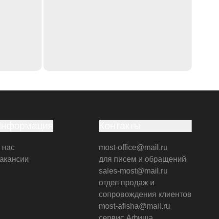
Информация
Контакты
 нас
most-office@mail.ru
акансии
для писем и обращений
sales-most@mail.ru
отдел продаж и
сопровождения клиентов
most-afisha@mail.ru
сервис Афиша