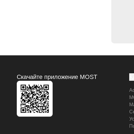
Скачайте приложение MOST
К
А
M
М
С
У
П