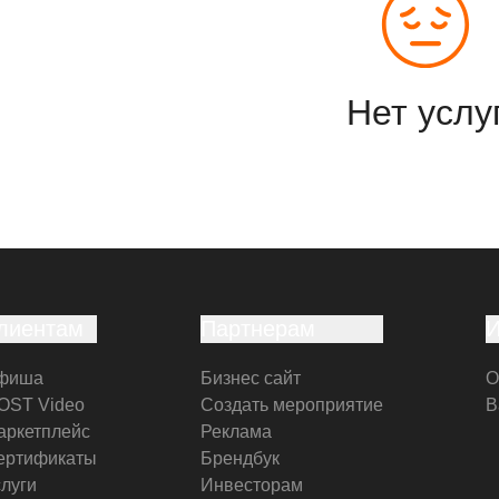
Нет услу
лиентам
Партнерам
фиша
Бизнес сайт
О
OST Video
Создать мероприятие
В
аркетплейс
Реклама
ертификаты
Брендбук
слуги
Инвесторам