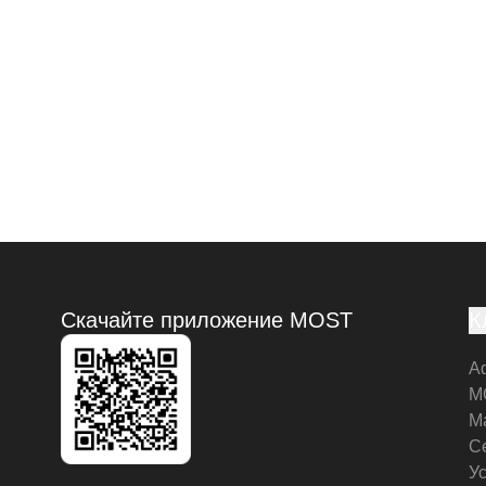
Скачайте приложение MOST
К
А
M
М
С
У