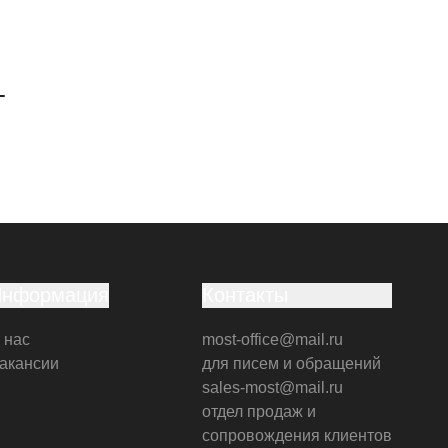
г
Информация
Контакты
 нас
most-office@mail.ru
акансии
для писем и обращений
sales-most@mail.ru
отдел продаж и
сопровождения клиентов