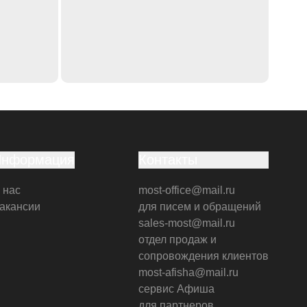
Информация
Контакты
 нас
most-office@mail.ru
акансии
для писем и обращений
sales-most@mail.ru
отдел продаж и
сопровождения клиентов
most-afisha@mail.ru
сервис Афиша
для партнеров