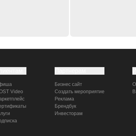
лиентам
Партнерам
фиша
Бизнес сайт
О
OST Video
Создать мероприятие
В
аркетплейс
Реклама
ертификаты
Брендбук
слуги
Инвесторам
одписка