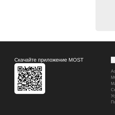
Скачайте приложение MOST
К
А
M
М
С
У
П