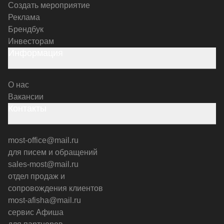
Создать мероприятие
Реклама
Брендбук
Инвесторам
Информация
О нас
Вакансии
Контакты
most-office@mail.ru
для писем и обращений
sales-most@mail.ru
отдел продаж и
сопровождения клиентов
most-afisha@mail.ru
сервис Афиша